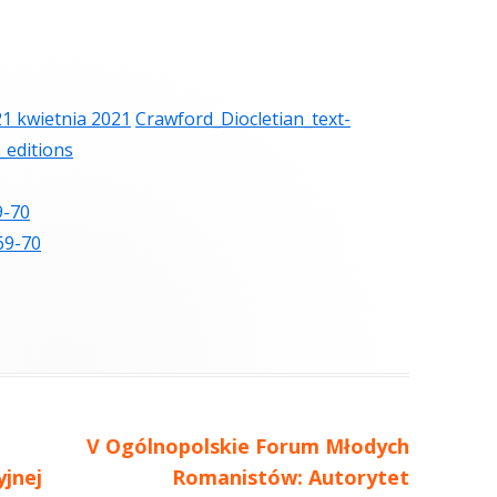
21 kwietnia 2021
Crawford_Diocletian_text-
_editions
9-70
69-70
Następny
V Ogólnopolskie Forum Młodych
yjnej
artykół:
Romanistów: Autorytet