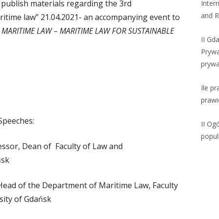
 publish materials regarding the 3rd
Inter
and R
itime law” 21.04.2021- an accompanying event to
 MARITIME LAW – MARITIME LAW FOR SUSTAINABLE
II Gd
Prywa
prywa
Ile p
prawi
Speeches:
II Og
populi
essor, Dean of Faculty of Law and
ńsk
Head of the Department of Maritime Law, Faculty
sity of Gdańsk