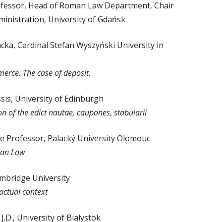
ofessor, Head of Roman Law Department, Chair
dministration, University of Gdańsk
ka, Cardinal Stefan Wyszyński University in
erce. The case of deposit.
sis, University of Edinburgh
on of the edict nautae, caupones
,
stabularii
ate Professor, Palacký University Olomouc
oman Law
ambridge University
actual context
J.D., University of Bialystok