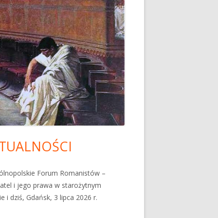
TUALNOŚCI
ówny
nel
gólnopolskie Forum Romanistów –
tel i jego prawa w starożytnym
czny
e i dziś, Gdańsk, 3 lipca 2026 r.