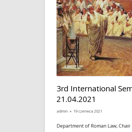
3rd International Se
21.04.2021
Autor
admin
Opublikowano
19 czerwca 2021
Department of Roman Law, Chair of