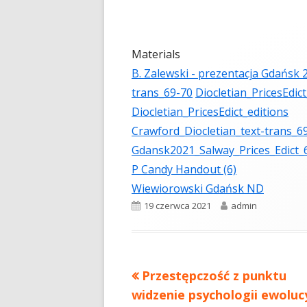
Materials
B. Zalewski - prezentacja Gdańsk 
trans_69-70
Diocletian_PricesEdict
Diocletian_PricesEdict_editions
Crawford_Diocletian_text-trans_6
Gdansk2021_Salway_Prices_Edict_
P Candy Handout (6)
Wiewiorowski Gdańsk ND
Opublikowano
19 czerwca 2021
Autor
admin
Poprzedni
Przestępczość z punktu
Nawigacja
widzenie psychologii ewoluc
artykół