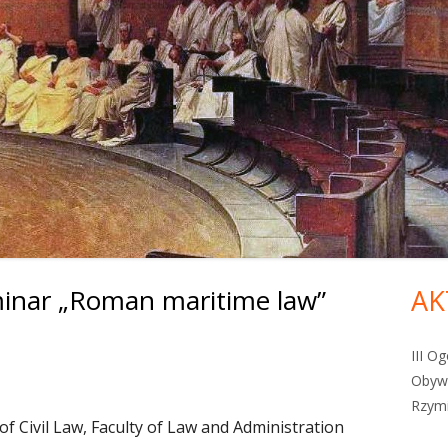
minar „Roman maritime law”
AK
Gł
pa
III O
Obywa
bo
Rzymi
 Civil Law, Faculty of Law and Administration