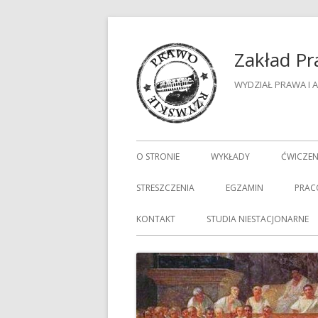
Przeskocz
do
Zakład P
treści
WYDZIAŁ PRAWA I A
Menu
O STRONIE
WYKŁADY
ĆWICZEN
główne
STRESZCZENIA
EGZAMIN
PRAC
KONTAKT
STUDIA NIESTACJONARNE